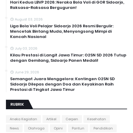
Hari Kedua LBVP 2026: Neraka Bola Voli di GOR Sidoarjo,
Raksasa-Raksasa Berguguran!
August 03, 2026
Liga Bola Voli Pelajar Sidoarjo 2026 Resmi Bergulir:
Mencetak Bintang Muda, Menyongsong Mimpi di
Kancah Nasional
July 03, 2026
Kilau Prestasi di Langit Jawa Timur: O2SN SD 2026 Tutup
dengan Gemilang, Sidoarjo Panen Medali!
June 29, 2026
Semangat Juara Menggelora: Kontingen O2SN SD
Sidoarjo Dilepas dengan Doa dan Keyakinan Raih
Prestasi di Tingkat Jawa Timur
RUBRIK
Aneka Kegiatan
Artikel
Cerpen
Kesehatan
News
Olahraga
Opini
Pantun
Pendidikan