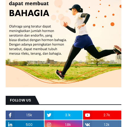
FOLLOW US
1.5k
3.1k
2.7k
500
1.8k
1.2k