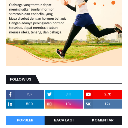
FOLLOW US
1.5k
3.1k
2.7k
500
1.8k
1.2k
POPULER
BACA LAGI
KOMENTAR