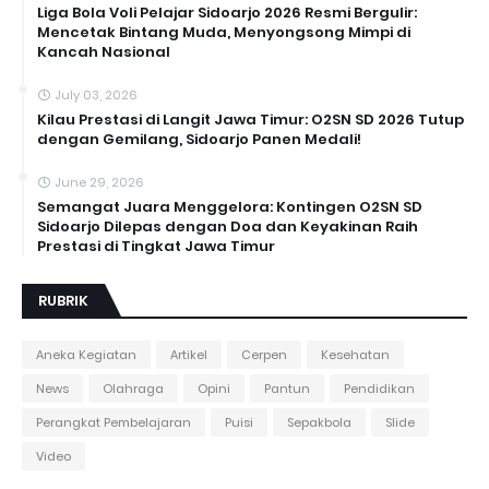
Liga Bola Voli Pelajar Sidoarjo 2026 Resmi Bergulir:
Mencetak Bintang Muda, Menyongsong Mimpi di
Kancah Nasional
July 03, 2026
Kilau Prestasi di Langit Jawa Timur: O2SN SD 2026 Tutup
dengan Gemilang, Sidoarjo Panen Medali!
June 29, 2026
Semangat Juara Menggelora: Kontingen O2SN SD
Sidoarjo Dilepas dengan Doa dan Keyakinan Raih
Prestasi di Tingkat Jawa Timur
RUBRIK
Aneka Kegiatan
Artikel
Cerpen
Kesehatan
News
Olahraga
Opini
Pantun
Pendidikan
Perangkat Pembelajaran
Puisi
Sepakbola
Slide
Video