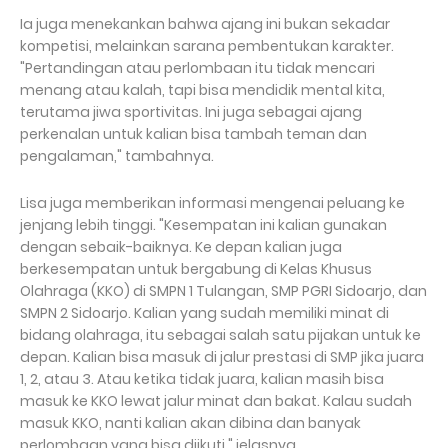
Ia juga menekankan bahwa ajang ini bukan sekadar
kompetisi, melainkan sarana pembentukan karakter.
"Pertandingan atau perlombaan itu tidak mencari
menang atau kalah, tapi bisa mendidik mental kita,
terutama jiwa sportivitas. Ini juga sebagai ajang
perkenalan untuk kalian bisa tambah teman dan
pengalaman," tambahnya.
Lisa juga memberikan informasi mengenai peluang ke
jenjang lebih tinggi. "Kesempatan ini kalian gunakan
dengan sebaik-baiknya. Ke depan kalian juga
berkesempatan untuk bergabung di Kelas Khusus
Olahraga (KKO) di SMPN 1 Tulangan, SMP PGRI Sidoarjo, dan
SMPN 2 Sidoarjo. Kalian yang sudah memiliki minat di
bidang olahraga, itu sebagai salah satu pijakan untuk ke
depan. Kalian bisa masuk di jalur prestasi di SMP jika juara
1, 2, atau 3. Atau ketika tidak juara, kalian masih bisa
masuk ke KKO lewat jalur minat dan bakat. Kalau sudah
masuk KKO, nanti kalian akan dibina dan banyak
perlombaan yang bisa diikuti," jelasnya.