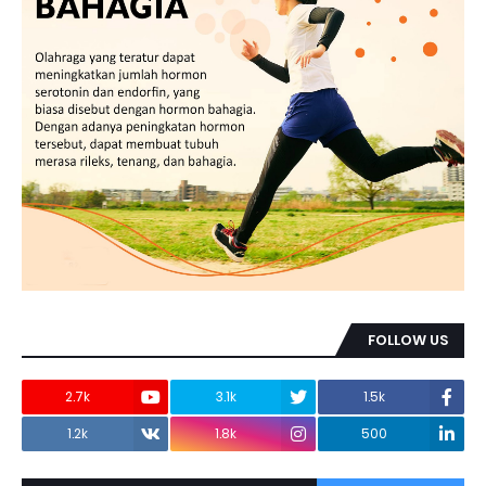
FOLLOW US
2.7k
3.1k
1.5k
1.2k
1.8k
500