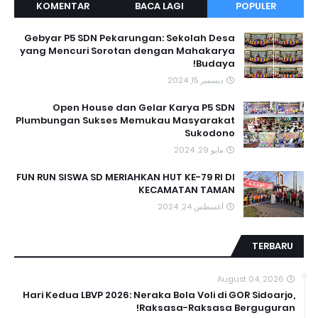
KOMENTAR
BACA LAGI
POPULER
Gebyar P5 SDN Pekarungan: Sekolah Desa
yang Mencuri Sorotan dengan Mahakarya
Budaya!
ديسمبر 15, 2024
Open House dan Gelar Karya P5 SDN
Plumbungan Sukses Memukau Masyarakat
Sukodono
مايو 29, 2024
FUN RUN SISWA SD MERIAHKAN HUT KE-79 RI DI
KECAMATAN TAMAN
أغسطس 24, 2024
TERBARU
August 04, 2026
Hari Kedua LBVP 2026: Neraka Bola Voli di GOR Sidoarjo,
Raksasa-Raksasa Berguguran!