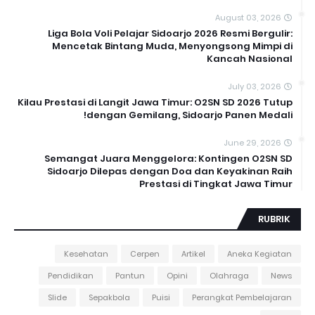
August 03, 2026
Liga Bola Voli Pelajar Sidoarjo 2026 Resmi Bergulir:
Mencetak Bintang Muda, Menyongsong Mimpi di
Kancah Nasional
July 03, 2026
Kilau Prestasi di Langit Jawa Timur: O2SN SD 2026 Tutup
dengan Gemilang, Sidoarjo Panen Medali!
June 29, 2026
Semangat Juara Menggelora: Kontingen O2SN SD
Sidoarjo Dilepas dengan Doa dan Keyakinan Raih
Prestasi di Tingkat Jawa Timur
RUBRIK
Kesehatan
Cerpen
Artikel
Aneka Kegiatan
Pendidikan
Pantun
Opini
Olahraga
News
Slide
Sepakbola
Puisi
Perangkat Pembelajaran