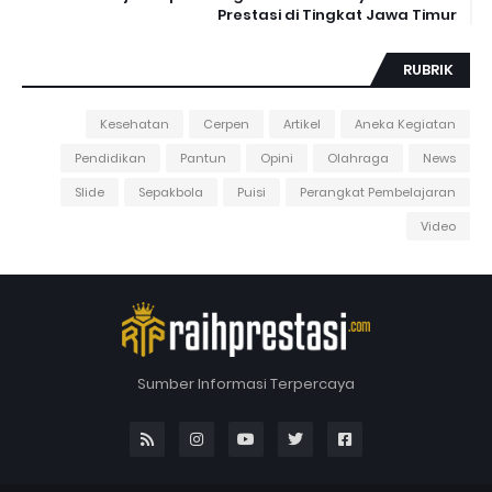
Prestasi di Tingkat Jawa Timur
RUBRIK
Kesehatan
Cerpen
Artikel
Aneka Kegiatan
Pendidikan
Pantun
Opini
Olahraga
News
Slide
Sepakbola
Puisi
Perangkat Pembelajaran
Video
Sumber Informasi Terpercaya