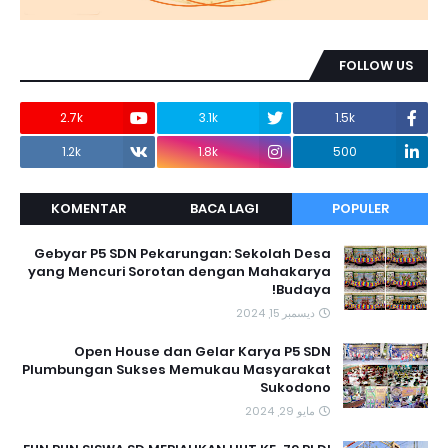
FOLLOW US
2.7k
3.1k
1.5k
1.2k
1.8k
500
KOMENTAR
BACA LAGI
POPULER
Gebyar P5 SDN Pekarungan: Sekolah Desa
yang Mencuri Sorotan dengan Mahakarya
Budaya!
ديسمبر 15, 2024
Open House dan Gelar Karya P5 SDN
Plumbungan Sukses Memukau Masyarakat
Sukodono
مايو 29, 2024