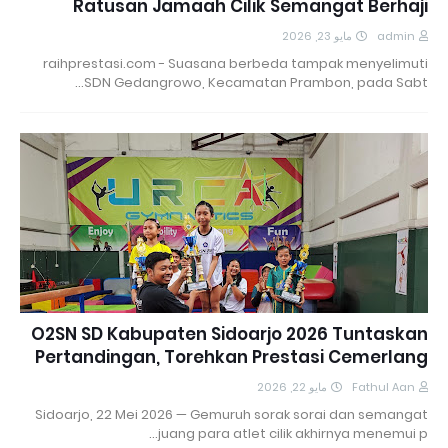
Ratusan Jamaah Cilik Semangat Berhaji
مايو 23, 2026
admin
raihprestasi.com - Suasana berbeda tampak menyelimuti
SDN Gedangrowo, Kecamatan Prambon, pada Sabt…
O2SN SD Kabupaten Sidoarjo 2026 Tuntaskan
Pertandingan, Torehkan Prestasi Cemerlang
مايو 22, 2026
Fathul Aan
Sidoarjo, 22 Mei 2026 — Gemuruh sorak sorai dan semangat
juang para atlet cilik akhirnya menemui p…