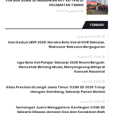
FUN RUN SISWA SD MERIAHKAN HUT KE-79 RI DI
KECAMATAN TAMAN
أغسطس 24, 2024
TERBARU
August 04, 2026
Hari Kedua LBVP 2026: Neraka Bola Voli di GOR Sidoarjo,
Raksasa-Raksasa Berguguran!
August 03, 2026
Liga Bola Voli Pelajar Sidoarjo 2026 Resmi Bergulir:
Mencetak Bintang Muda, Menyongsong Mimpi di
Kancah Nasional
July 03, 2026
Kilau Prestasi di Langit Jawa Timur: O2SN SD 2026 Tutup
dengan Gemilang, Sidoarjo Panen Medali!
June 29, 2026
Semangat Juara Menggelora: Kontingen O2SN SD
Sidoarjo Dilepas dengan Doa dan Keyakinan Raih