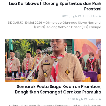
Lisa Kartikawati Dorong Sportivitas dan Raih
Prestasi
مايو 19, 2026
Fathul Aan
SIDOARJO, 19 Mei 2026 – Olimpiade Olahraga Siswa Nasional
(O2SN) jenjang Sekolah Dasar (SD) Kabupa…
Semarak Pesta Siaga Kwarran Prambon,
Bangkitkan Semangat Gerakan Pramuka
مايو 17, 2026
admin
raihprestasi.com Prambon – Semangat adik-adik Pramuka